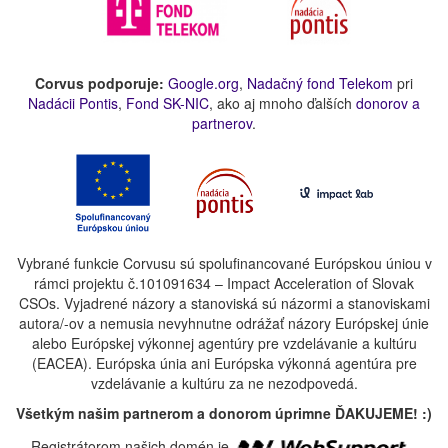
Corvus podporuje:
Google.org
,
Nadačný fond Telekom
pri
Nadácii Pontis
,
Fond SK-NIC
, ako aj mnoho ďalších
donorov a
partnerov
.
Vybrané funkcie Corvusu sú spolufinancované Európskou úniou v
rámci projektu č.101091634 – Impact Acceleration of Slovak
CSOs. Vyjadrené názory a stanoviská sú názormi a stanoviskami
autora/-ov a nemusia nevyhnutne odrážať názory Európskej únie
alebo Európskej výkonnej agentúry pre vzdelávanie a kultúru
(EACEA). Európska únia ani Európska výkonná agentúra pre
vzdelávanie a kultúru za ne nezodpovedá.
Všetkým našim partnerom a donorom úprimne ĎAKUJEME! :)
Registrátorom našich domén je
.