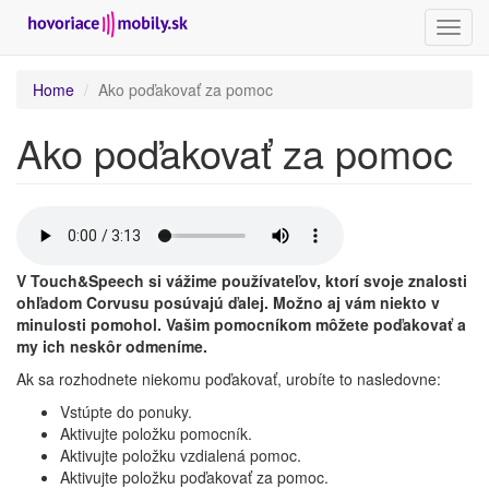
Toggl
navig
Skip
Home
Ako poďakovať za pomoc
to
main
Ako poďakovať za pomoc
content
02-
podakovanie-
V Touch&Speech si vážime používateľov, ktorí svoje znalosti
za-
ohľadom Corvusu posúvajú ďalej. Možno aj vám niekto v
pomoc.mp3
minulosti pomohol. Vašim pomocníkom môžete poďakovať a
my ich neskôr odmeníme.
Ak sa rozhodnete niekomu poďakovať, urobíte to nasledovne:
Vstúpte do ponuky.
Aktivujte položku pomocník.
Aktivujte položku vzdialená pomoc.
Aktivujte položku poďakovať za pomoc.