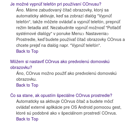
Je možné vypnúť telefón pri používaní COrvusu?
Áno. Máme zabudovaný čítač obrazovky, ktorý sa
automaticky aktivuje, keď sa zobrazí dialóg "Vypnúť
telefón", takže môžete ovládať a vypnúť telefón, prepnúť
režim lietadla atď. Nezabudnite vypnúť možnosť "Potlačiť
systémové dialógy" v ponuke Menu> Nastavenia>
Prostredie, keď budete používať čítač obrazovky COrvus a
chcete prejsť na dialóg napr. "Vypnúť telefón".
Back to Top
Môžem si nastaviť COrvus ako predvolenú domovskú
obrazovku?
Áno, COrvus možno použiť ako predvolenú domovskú
obrazovku.
Back to Top
Čo sa stane, ak opustím špeciálne COrvus prostredie?
Automaticky sa aktivuje COrvus čítač a budete môcť
ovládať externé aplikácie pre OS Android pomocou gest,
ktoré sú podobné ako v špeciálnom prostredí COrvus.
Back to Top