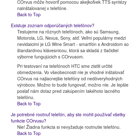
COrvus môže hovoriť pomocou akejkoľvek TTS syntézy
nainštalovanej v telefóne.
Back to Top
Existuje zoznam odporúčaných telefónov?
Testujeme na rôznych telefónoch, ako sú Samsung,
Motorola, LG, Nexus, Sony, atď. Veľmi populárny medzi
nevidaicimi je LG Wine Smart - smartfón s Androidom so
štandardnou klávesnicou, ktorá sa skladá z tlačidiel
výborne fungujúcich s COrvusom.
Pri testovaní na telefónoch HTC sme zistili určité
obmedzenia. Vo všeobecnosti nie je vhodné inštalovať
COrvus na najlacnejšie telefóny od nedôveryhodných
výrobcov. Možno to bude fungovať, možno nie. Je lepšie
poslať nám dotaz pred zakúpením takéhoto lacného
telefónu.
Back to Top
Je potrebné rootnuť telefón, aby ste mohli používať všetky
funkcie COrvusu?
Nie! Žiadna funkcia si nevyžaduje rootnutie telefónu.
Back to Top