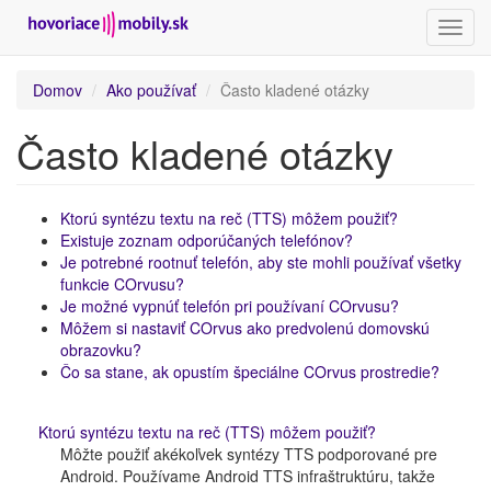
Prepn
navig
Skočiť
Domov
Ako používať
Často kladené otázky
na
hlavný
Často kladené otázky
obsah
Ktorú syntézu textu na reč (TTS) môžem použiť?
Existuje zoznam odporúčaných telefónov?
Je potrebné rootnuť telefón, aby ste mohli používať všetky
funkcie COrvusu?
Je možné vypnúť telefón pri používaní COrvusu?
Môžem si nastaviť COrvus ako predvolenú domovskú
obrazovku?
Čo sa stane, ak opustím špeciálne COrvus prostredie?
Ktorú syntézu textu na reč (TTS) môžem použiť?
Môžte použiť akékoľvek syntézy TTS podporované pre
Android. Používame Android TTS infraštruktúru, takže