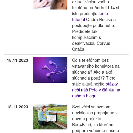
aktualizáciou vášho
telefónu na Android 14 si
isto prečítajte
tento
tutoriál
Ondra Rosíka a
postupujte podľa neho.
Predídete tak
komplikáciám s
deaktiváciou Corvus
Čítača.
18.11.2023
Čo s telefónom bez
vstavaného konektora na
slúchadlá? Ako a aké
slúchadlá použiť? Tieto
stále aktuálnejšie
otázky
rieši náš Peťo v článku na
našom blogu
.
18.11.2023
Svet včiel so svetom
nevidiacich prepájame v
novom projekte
Bee4Blind, za ktorého
podporu vďačíme nášmu