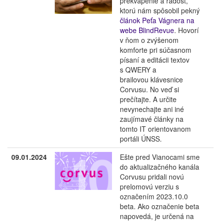
prekvapenie a radosť,
ktorú nám spôsobil pekný
článok Peťa Vágnera na
webe BlindRevue
. Hovorí
v ňom o zvýšenom
komforte pri súčasnom
písaní a editácii textov
s QWERY a
brailovou klávesnice
Corvusu. No veď si
prečítajte. A určite
nevynechajte ani iné
zaujímavé články na
tomto IT orientovanom
portáli ÚNSS.
09.01.2024
Ešte pred Vianocami sme
do aktualizačného kanála
Corvusu pridali novú
prelomovú verziu s
označením 2023.10.0
beta. Ako označenie beta
napovedá, je určená na