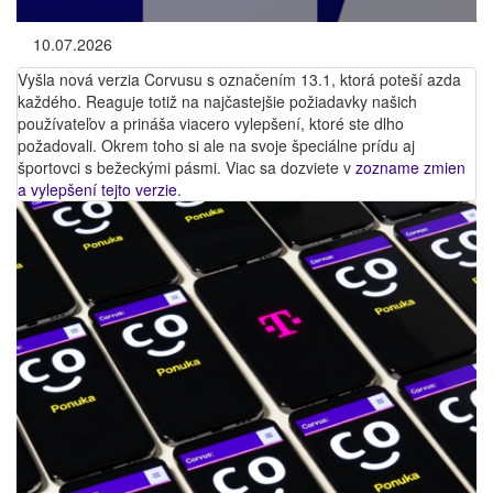
10.07.2026
Vyšla nová verzia Corvusu s označením 13.1, ktorá poteší azda
každého. Reaguje totiž na najčastejšie požiadavky našich
používateľov a prináša viacero vylepšení, ktoré ste dlho
požadovali. Okrem toho si ale na svoje špeciálne prídu aj
športovci s bežeckými pásmi. Viac sa dozviete v
zozname zmien
a vylepšení tejto verzie
.