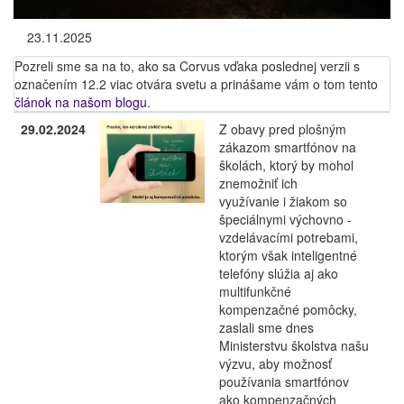
23.11.2025
Pozreli sme sa na to, ako sa Corvus vďaka poslednej verzii s
označením 12.2 viac otvára svetu a prinášame vám o tom tento
článok na našom blogu
.
29.02.2024
Z obavy pred plošným
zákazom smartfónov na
školách, ktorý by mohol
znemožniť ich
využívanie i žiakom so
špeciálnymi výchovno -
vzdelávacími potrebami,
ktorým však inteligentné
telefóny slúžia aj ako
multifunkčné
kompenzačné pomôcky,
zaslali sme dnes
Ministerstvu školstva našu
výzvu, aby možnosť
používania smartfónov
ako kompenzačných