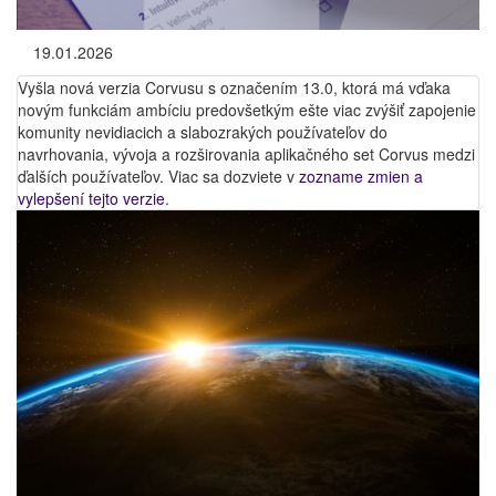
19.01.2026
Vyšla nová verzia Corvusu s označením 13.0, ktorá má vďaka
novým funkciám ambíciu predovšetkým ešte viac zvýšiť zapojenie
komunity nevidiacich a slabozrakých používateľov do
navrhovania, vývoja a rozširovania aplikačného set Corvus medzi
ďalších používateľov. Viac sa dozviete v
zozname zmien a
vylepšení tejto verzie
.