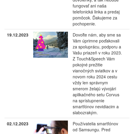
fungovať ani naša
telefonická linka a predaj
pomôcok. Ďakujeme za
pochopenie.
19.12.2023
Dovoľte nám, aby sme sa
Vám úprimne poďakovali
za spoluprácu, podporu a
Vašu priazeň v roku 2023.
Z Touch&Speech Vám
pokojné prežitie
vianočných sviatkov a v
novom roku 2024 cestu
vždy len správnym
smerom želajú vývojári
aplikačného setu Corvus
na sprístupnenie
smartfónov nevidiacim a
slabozrakým.
02.12.2023
Používatelia smartfónov
od Samsungu. Pred