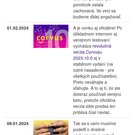
pomôcok ostala
zachovaná. Vo veci sa
budeme ďalej angažovať.
01.02.2024
A je vonku aj oficiálne! Po
dôkladnom internom aj
verejnom testovaní
vychádza
revolučná
verzia Corvusu
2023.10.0
aj v
stabilnom vydaní (na
ostré nasadenie - pre
všetkých používateľov).
Preto neváhajte a
sťahujte. A to aj tí, čo ste
doteraz používali verejnú
betu, pretože oficiálna
verzia ešte predsa len
pridáva čosi naviac.
09.01.2024
Tak sa s vami musíme
podeliť o dnešné