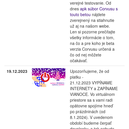
verejné testovanie. Od
dnes
apk súbor Corvusu s
touto betou
nájdete
zverejnený na stiahnutie
už aj na našom webe.
Len si pozorne prečítajte
všetky informácie o tom,
na čo a pre koho je beta
verzia Corvusu určená a
čo od nej môžete
očakávať.
19.12.2023
Upozorňujeme, že od
piatku -
21.12.2023 VYPÍNAME
INTERNETY a ZAPÍNAME
VIANOCE. Vo virtuálnom
priestore sa s vami radi
opätovne spojíme hneď
po prázdninách (od
8.1.2024). V uvedenom
období budeme čerpať
dovolenky, a tak nebude