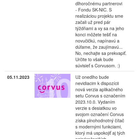
dlhoročnému partnerovi
- Fondu SK-NIC. S
realizáciou projektu sme
začali už pred pár
týždňami a vy sa na jeho
konci môžete tešiť na
novučičkú, napínavú a
dúfame, že zaujímavú...
No, nechajte sa prekvapiť.
Určite to však bude
súvisieť s Corvusom. :)
05.11.2023
Už onedlho bude
nevidiacim k dispozícii
nová verzia aplikačného
setu Corvus s označením
2023.10.0. Vydaním
verzie s desiatkou vo
svojom označení Corvus
získa plnohodnotný čítač
s modernými funkciami,
ktorý má uspokojiť aj tých
najnáročnejších