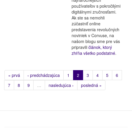
používateľov s pokročilými
digitálnymi zručnosťami.
Ak ste sa nemohli
zúčastniť online
predstavenia revolučných
noviniek v Corvuse, na
našom blogu sme pre vás
pripravili
článok, ktorý
zhŕňa všetko podstatné
.
« prvá
‹ predchádzajúca
1
2
3
4
5
6
7
8
9
…
nasledujúca ›
posledná »